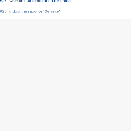
#26 : Chimène Badi raconte "Entre nous"
#25 : Indochine raconte "3e sexe"
#24 : Zaho raconte "C'est chelou"
#23 : Patrick Bruel raconte "Au café des délices"
#22 : Kyo raconte "Le chemin"
#21 : Nolwenn Leroy raconte "Cassé"
#20 : Patrick Hernandez raconte "Born to be alive"
#19 : Lorie raconte "Près de moi"
#18 : Michael Jones raconte "A nos actes manqués" (avec Jean-Jacque
#17 : Khaled raconte "Aïcha"
#16 : Corneille raconte "Parce qu'on vient de loin"
#15 : Indochine raconte "L'aventurier"
14 : Lorie raconte "Sur un air latino"