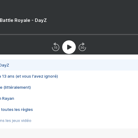
 Battle Royale - DayZ
 DayZ
 a 13 ans (et vous l'avez ignoré)
e (littéralement)
im Rayan
 toutes les règles
s les jeux vidéo
us choquant de Rockstar ? - Le scandale BULLY